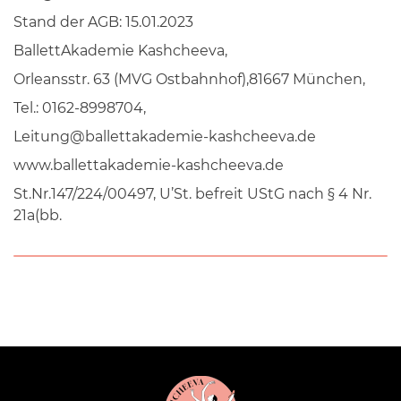
Stand der AGB: 15.01.2023
BallettAkademie Kashcheeva,
Orleansstr. 63 (MVG Ostbahnhof),81667 München,
Tel.: 0162-8998704,
Leitung@ballettakademie-kashcheeva.de
www.ballettakademie-kashcheeva.de
St.Nr.147/224/00497, U’St. befreit UStG nach § 4 Nr.
21a(bb.